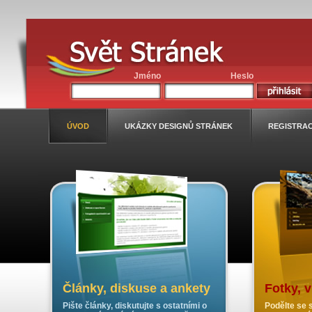
Jméno
Heslo
ÚVOD
UKÁZKY DESIGNŮ STRÁNEK
REGISTRA
Články, diskuse a ankety
Fotky, 
Pište články, diskutujte s ostatními o
Podělte se s