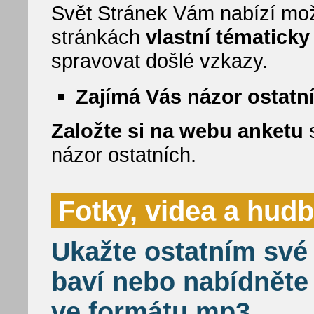
Svět Stránek Vám nabízí mož
stránkách
vlastní tématick
spravovat došlé vzkazy.
Zajímá Vás názor ostatn
Založte si na webu anketu
s
názor ostatních.
Fotky, videa a hud
Ukažte ostatním své 
baví nebo nabídněte
ve formátu mp3