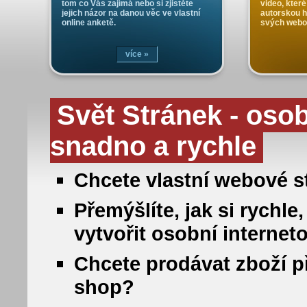
tom co Vás zajímá nebo si zjistěte
video, které
jejich názor na danou věc ve vlastní
autorskou 
online anketě.
svých webo
více »
Svět Stránek - oso
snadno a rychle
Chcete vlastní webové st
Přemýšlíte, jak si rych
vytvořit osobní internet
Chcete prodávat zboží př
shop?